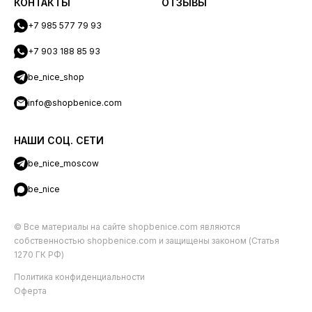
КОНТАКТЫ
ОТЗЫВЫ
+7 985 577 79 93
+7 903 188 85 93
be_nice_shop
info@shopbenice.com
НАШИ СОЦ. СЕТИ
be_nice_moscow
be_nice
© Все материалы на сайте shopbenice.com являются
собственностью shopbenice.com и защищены законом (Статья
1270 ГК РФ)
Политика конфиденциальности
Оферта