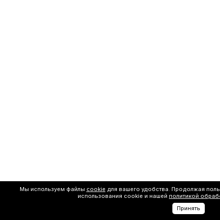
Мы используем файлы
cookie
для вашего удобства. Продолжая поль
использования cookie и нашей
политикой обраб
Принять