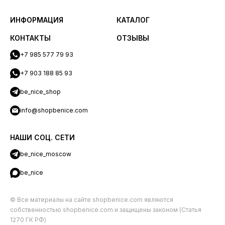
ИНФОРМАЦИЯ
КАТАЛОГ
КОНТАКТЫ
ОТЗЫВЫ
+7 985 577 79 93
+7 903 188 85 93
be_nice_shop
info@shopbenice.com
НАШИ СОЦ. СЕТИ
be_nice_moscow
be_nice
© Все материалы на сайте shopbenice.com являются
собственностью shopbenice.com и защищены законом (Статья
1270 ГК РФ)