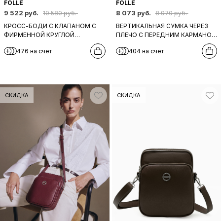
FOLLE
FOLLE
9 522 руб.
8 073 руб.
10 580 руб.
8 970 руб.
КРОСС-БОДИ C КЛАПАНОМ С
ВЕРТИКАЛЬНАЯ СУМКА ЧЕРЕЗ
ФИРМЕННОЙ КРУГЛОЙ
ПЛЕЧО С ПЕРЕДНИМ КАРМАНОМ
ФУРНИТУРОЙ И ШИРОКИМ
НА МОЛНИИ ОТ FOLLE ИЗ КОЖИ
476 на счет
404 на счет
ТКАНЕВЫМ РЕМНЕМ ОТ FOLLE В
СЕРОГО ОТТЕНКА
ЧЕРНОМ ЦВЕТЕ
СКИДКА
СКИДКА