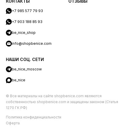
КОНТАКТЫ
ОТЗЫВЫ
+7 985 577 79 93
+7 903 188 85 93
be_nice_shop
info@shopbenice.com
НАШИ СОЦ. СЕТИ
be_nice_moscow
be_nice
© Все материалы на сайте shopbenice.com являются
собственностью shopbenice.com и защищены законом (Статья
1270 ГК РФ)
Политика конфиденциальности
Оферта