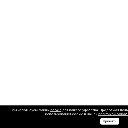
Мы используем файлы
cookie
для вашего удобства. Продолжая поль
использования cookie и нашей
политикой обраб
Принять