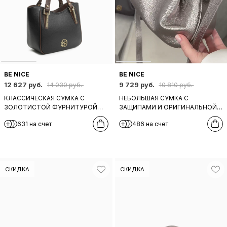
BE NICE
BE NICE
12 627 руб.
9 729 руб.
14 030 руб.
10 810 руб.
КЛАССИЧЕСКАЯ СУМКА С
НЕБОЛЬШАЯ СУМКА С
ЗОЛОТИСТОЙ ФУРНИТУРОЙ
ЗАЩИПАМИ И ОРИГИНАЛЬНОЙ
ОТ BE NICE ИЗ НАТУРАЛЬНОЙ
РУЧКОЙ ОТ BE NICE ИЗ
631 на счет
486 на счет
ЧЕРНОЙ КОЖИ
НАТУРАЛЬНОЙ КОЖИ
СВИНЦОВО-СЕРОГО ОТТЕНКА
СКИДКА
СКИДКА