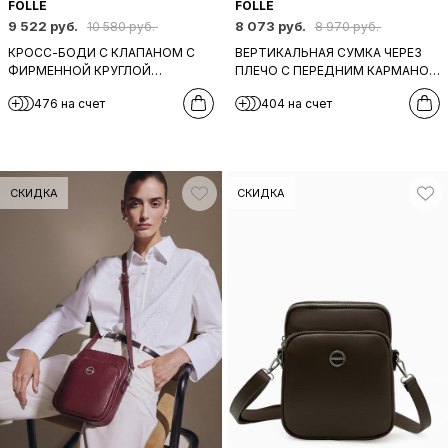
FOLLE
FOLLE
9 522 руб.
8 073 руб.
10 580 руб.
8 970 руб.
КРОСС-БОДИ C КЛАПАНОМ С
ВЕРТИКАЛЬНАЯ СУМКА ЧЕРЕЗ
ФИРМЕННОЙ КРУГЛОЙ
ПЛЕЧО С ПЕРЕДНИМ КАРМАНОМ
ФУРНИТУРОЙ И ШИРОКИМ
НА МОЛНИИ ОТ FOLLE ИЗ КОЖИ
476 на счет
404 на счет
ТКАНЕВЫМ РЕМНЕМ ОТ FOLLE В
СЕРОГО ОТТЕНКА
ЧЕРНОМ ЦВЕТЕ
СКИДКА
СКИДКА