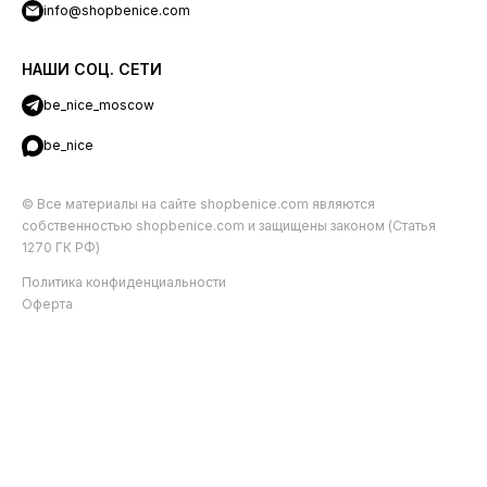
info@shopbenice.com
НАШИ СОЦ. СЕТИ
be_nice_moscow
be_nice
© Все материалы на сайте shopbenice.com являются
собственностью shopbenice.com и защищены законом (Статья
1270 ГК РФ)
Политика конфиденциальности
Оферта