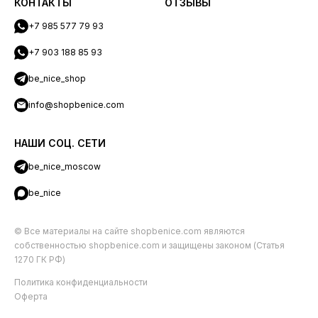
КОНТАКТЫ
ОТЗЫВЫ
+7 985 577 79 93
+7 903 188 85 93
be_nice_shop
info@shopbenice.com
НАШИ СОЦ. СЕТИ
be_nice_moscow
be_nice
© Все материалы на сайте shopbenice.com являются
собственностью shopbenice.com и защищены законом (Статья
1270 ГК РФ)
Политика конфиденциальности
Оферта