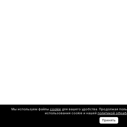
Мы используем файлы
cookie
для вашего удобства. Продолжая поль
использования cookie и нашей
политикой обраб
Принять