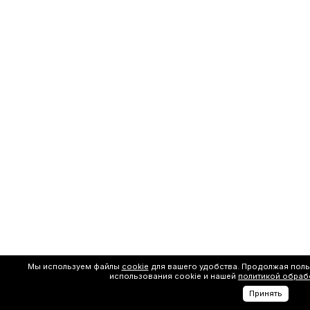
Мы используем файлы
cookie
для вашего удобства. Продолжая поль
использования cookie и нашей
политикой обраб
Принять