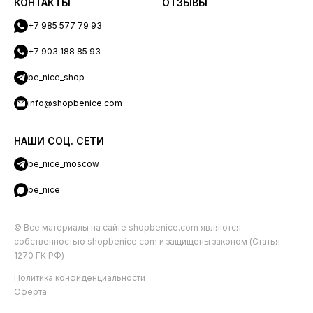
КОНТАКТЫ
ОТЗЫВЫ
+7 985 577 79 93
+7 903 188 85 93
be_nice_shop
info@shopbenice.com
НАШИ СОЦ. СЕТИ
be_nice_moscow
be_nice
© Все материалы на сайте shopbenice.com являются
собственностью shopbenice.com и защищены законом (Статья
1270 ГК РФ)
Политика конфиденциальности
Оферта