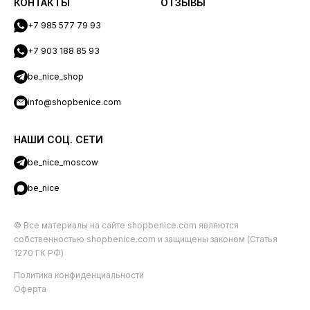
КОНТАКТЫ
ОТЗЫВЫ
+7 985 577 79 93
+7 903 188 85 93
be_nice_shop
info@shopbenice.com
НАШИ СОЦ. СЕТИ
be_nice_moscow
be_nice
© Все материалы на сайте shopbenice.com являются
собственностью shopbenice.com и защищены законом (Статья
1270 ГК РФ)
Политика конфиденциальности
Оферта