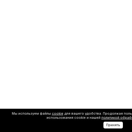
Мы используем файлы
cookie
для вашего удобства. Продолжая поль
использования cookie и нашей
политикой обраб
Принять