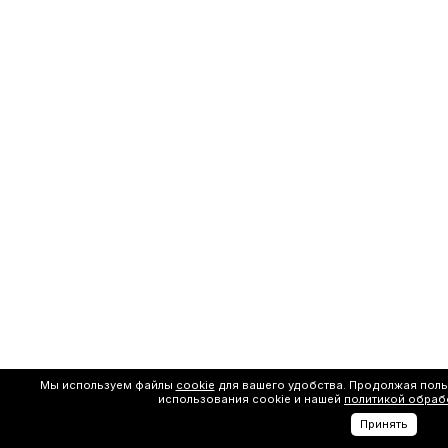
Мы используем файлы
cookie
для вашего удобства. Продолжая поль
использования cookie и нашей
политикой обраб
Принять