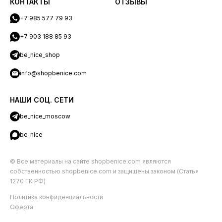
КОНТАКТЫ
ОТЗЫВЫ
+7 985 577 79 93
+7 903 188 85 93
be_nice_shop
info@shopbenice.com
НАШИ СОЦ. СЕТИ
be_nice_moscow
be_nice
© Все материалы на сайте shopbenice.com являются
собственностью shopbenice.com и защищены законом (Статья
1270 ГК РФ)
Политика конфиденциальности
Оферта