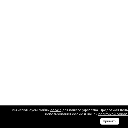
Мы используем файлы
cookie
для вашего удобства. Продолжая поль
использования cookie и нашей
политикой обраб
Принять