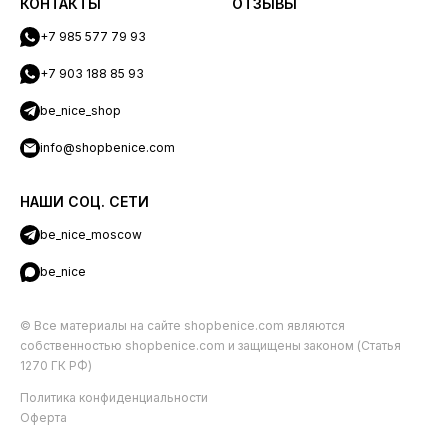
КОНТАКТЫ
ОТЗЫВЫ
+7 985 577 79 93
+7 903 188 85 93
be_nice_shop
info@shopbenice.com
НАШИ СОЦ. СЕТИ
be_nice_moscow
be_nice
© Все материалы на сайте shopbenice.com являются
собственностью shopbenice.com и защищены законом (Статья
1270 ГК РФ)
Политика конфиденциальности
Оферта