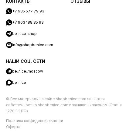
КОНТАКТЫ
ОТЗЫВЫ
+7 985 577 79 93
+7 903 188 85 93
be_nice_shop
info@shopbenice.com
НАШИ СОЦ. СЕТИ
be_nice_moscow
be_nice
© Все материалы на сайте shopbenice.com являются
собственностью shopbenice.com и защищены законом (Статья
1270 ГК РФ)
Политика конфиденциальности
Оферта