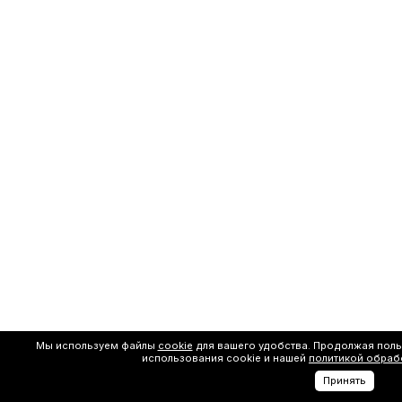
Мы используем файлы
cookie
для вашего удобства. Продолжая поль
использования cookie и нашей
политикой обраб
Принять