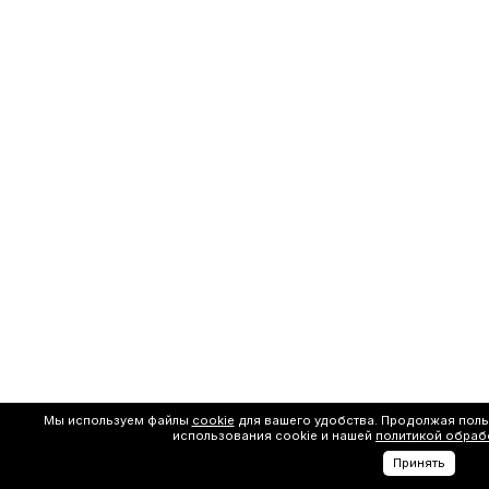
Мы используем файлы
cookie
для вашего удобства. Продолжая поль
использования cookie и нашей
политикой обраб
Принять