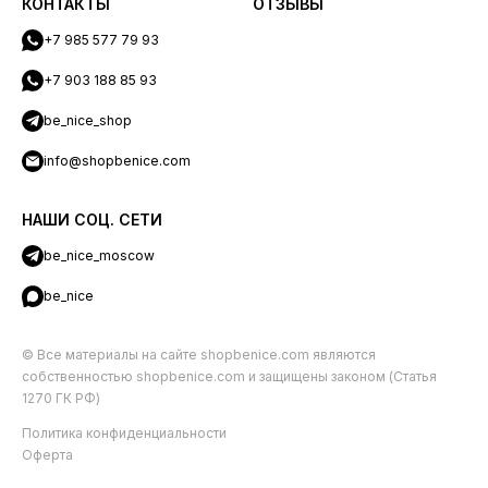
КОНТАКТЫ
ОТЗЫВЫ
+7 985 577 79 93
+7 903 188 85 93
be_nice_shop
info@shopbenice.com
НАШИ СОЦ. СЕТИ
be_nice_moscow
be_nice
© Все материалы на сайте shopbenice.com являются
собственностью shopbenice.com и защищены законом (Статья
1270 ГК РФ)
Политика конфиденциальности
Оферта