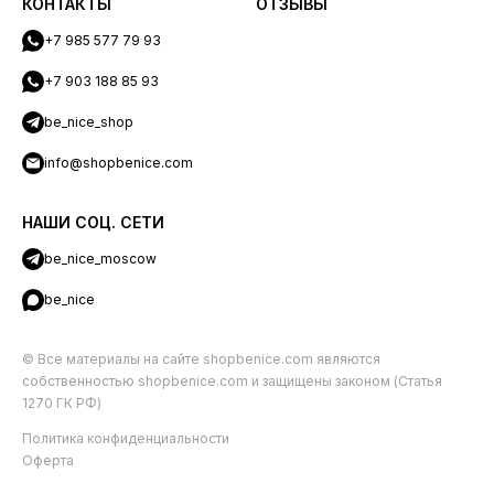
КОНТАКТЫ
ОТЗЫВЫ
+7 985 577 79 93
+7 903 188 85 93
be_nice_shop
info@shopbenice.com
НАШИ СОЦ. СЕТИ
be_nice_moscow
be_nice
© Все материалы на сайте shopbenice.com являются
собственностью shopbenice.com и защищены законом (Статья
1270 ГК РФ)
Политика конфиденциальности
Оферта