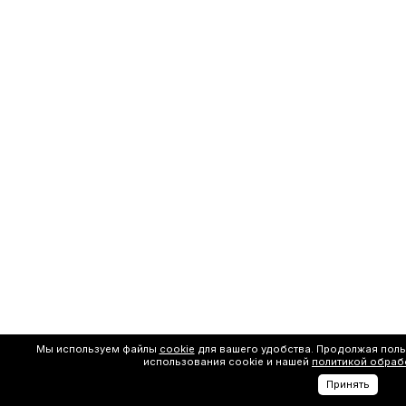
Мы используем файлы
cookie
для вашего удобства. Продолжая поль
использования cookie и нашей
политикой обраб
Принять