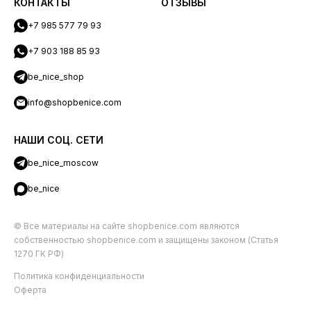
КОНТАКТЫ
ОТЗЫВЫ
+7 985 577 79 93
+7 903 188 85 93
be_nice_shop
info@shopbenice.com
НАШИ СОЦ. СЕТИ
be_nice_moscow
be_nice
© Все материалы на сайте shopbenice.com являются
собственностью shopbenice.com и защищены законом (Статья
1270 ГК РФ)
Политика конфиденциальности
Оферта