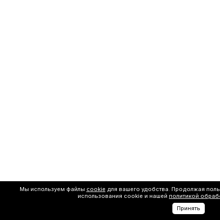
Мы используем файлы
cookie
для вашего удобства. Продолжая поль
использования cookie и нашей
политикой обраб
Принять