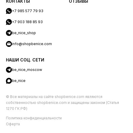
КОНТАКТЫ
ОТЗЫВЫ
+7 985 577 79 93
+7 903 188 85 93
be_nice_shop
info@shopbenice.com
НАШИ СОЦ. СЕТИ
be_nice_moscow
be_nice
© Все материалы на сайте shopbenice.com являются
собственностью shopbenice.com и защищены законом (Статья
1270 ГК РФ)
Политика конфиденциальности
Оферта