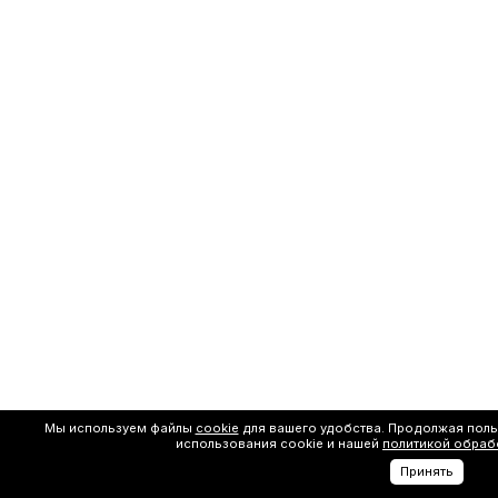
Мы используем файлы
cookie
для вашего удобства. Продолжая поль
использования cookie и нашей
политикой обраб
Принять