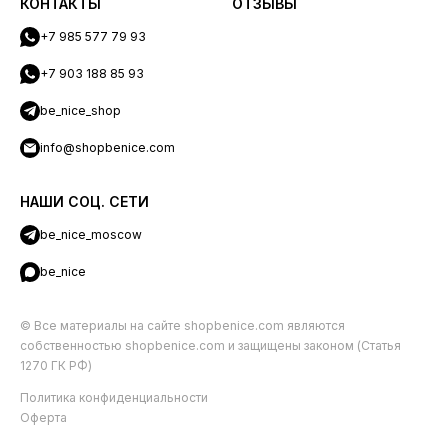
КОНТАКТЫ
ОТЗЫВЫ
+7 985 577 79 93
+7 903 188 85 93
be_nice_shop
info@shopbenice.com
НАШИ СОЦ. СЕТИ
be_nice_moscow
be_nice
© Все материалы на сайте shopbenice.com являются
собственностью shopbenice.com и защищены законом (Статья
1270 ГК РФ)
Политика конфиденциальности
Оферта