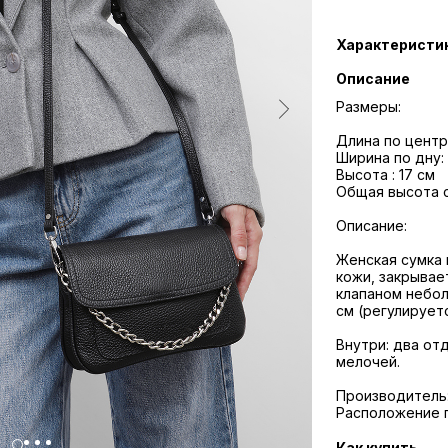
Характеристи
Описание
Размеры:
Длина по центр
Ширина по дну:
Высота : 17 см
Общая высота с
Описание:
Женская сумка 
кожи, закрывае
клапаном небол
см (регулирует
Внутри: два от
мелочей.
Производитель: R
Расположение 
Как купить