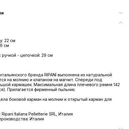
ки
у: 22 см
 6 см
 ручкой - цепочкой: 29 см
итальянского бренда RIPANI выполнена из натуральной
тся на молнию и клапаном на магнит. Спереди под
ьшой кармашек. Максимальная длина плечевого ремня 142
ся). Прилагается фирменный пыльник.
дела боковой карман на молнии и открытый карман для
ipani Italiana Pelletterie SRL, Италия
производства: Италия