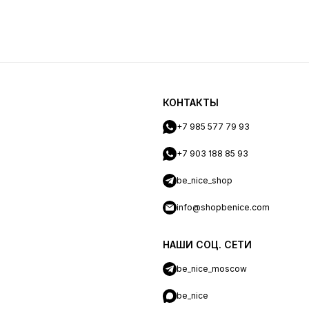
КОНТАКТЫ
+7 985 577 79 93
+7 903 188 85 93
be_nice_shop
info@shopbenice.com
НАШИ СОЦ. СЕТИ
be_nice_moscow
be_nice