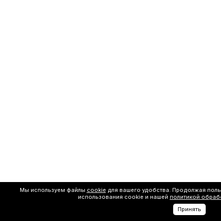
Мы используем файлы
cookie
для вашего удобства. Продолжая поль
использования cookie и нашей
политикой обраб
Принять