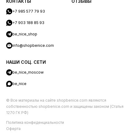
КОНТАКТЫ
ОТЗЫВЫ
+7 985 577 79 93
+7 903 188 85 93
be_nice_shop
info@shopbenice.com
НАШИ СОЦ. СЕТИ
be_nice_moscow
be_nice
© Все материалы на сайте shopbenice.com являются
собственностью shopbenice.com и защищены законом (Статья
1270 ГК РФ)
Политика конфиденциальности
Оферта