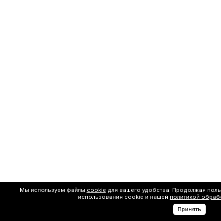
Мы используем файлы
cookie
для вашего удобства. Продолжая поль
использования cookie и нашей
политикой обраб
Принять