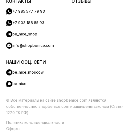
КОНТАКТЫ
ОТЗЫВЫ
+7 985 577 79 93
+7 903 188 85 93
be_nice_shop
info@shopbenice.com
НАШИ СОЦ. СЕТИ
be_nice_moscow
be_nice
© Все материалы на сайте shopbenice.com являются
собственностью shopbenice.com и защищены законом (Статья
1270 ГК РФ)
Политика конфиденциальности
Оферта