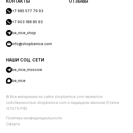
КОНТАКТЫ
ОТЗЫВЫ
+7 985 577 79 93
+7 903 188 85 93
be_nice_shop
info@shopbenice.com
НАШИ СОЦ. СЕТИ
be_nice_moscow
be_nice
© Все материалы на сайте shopbenice.com являются
собственностью shopbenice.com и защищены законом (Статья
1270 ГК РФ)
Политика конфиденциальности
Оферта