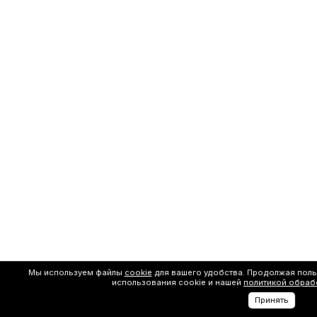
Мы используем файлы
cookie
для вашего удобства. Продолжая поль
использования cookie и нашей
политикой обраб
Принять