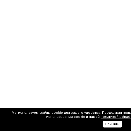
Мы используем файлы
cookie
для вашего удобства. Продолжая поль
использования cookie и нашей
политикой обраб
Принять