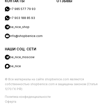
КОНТАКТЫ
ОТЗЫВЫ
+7 985 577 79 93
+7 903 188 85 93
be_nice_shop
info@shopbenice.com
НАШИ СОЦ. СЕТИ
be_nice_moscow
be_nice
© Все материалы на сайте shopbenice.com являются
собственностью shopbenice.com и защищены законом (Статья
1270 ГК РФ)
Политика конфиденциальности
Оферта