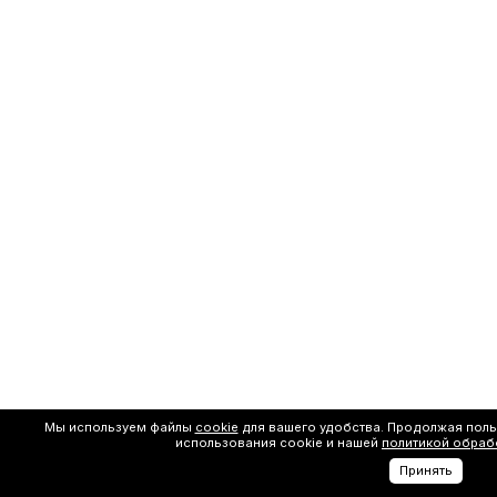
Мы используем файлы
cookie
для вашего удобства. Продолжая поль
использования cookie и нашей
политикой обраб
Принять