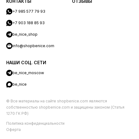
КОНТАКТЫ
ОТЗЫВЫ
+7 985 577 79 93
+7 903 188 85 93
be_nice_shop
info@shopbenice.com
НАШИ СОЦ. СЕТИ
be_nice_moscow
be_nice
© Все материалы на сайте shopbenice.com являются
собственностью shopbenice.com и защищены законом (Статья
1270 ГК РФ)
Политика конфиденциальности
Оферта