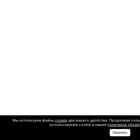
Мы используем файлы
cookie
для вашего удобства. Продолжая поль
использования cookie и нашей
политикой обраб
Принять