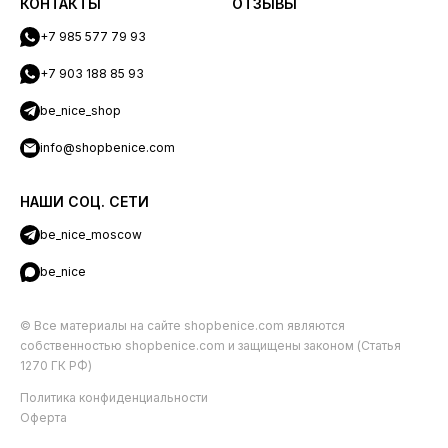
КОНТАКТЫ
ОТЗЫВЫ
+7 985 577 79 93
+7 903 188 85 93
be_nice_shop
info@shopbenice.com
НАШИ СОЦ. СЕТИ
be_nice_moscow
be_nice
© Все материалы на сайте shopbenice.com являются
собственностью shopbenice.com и защищены законом (Статья
1270 ГК РФ)
Политика конфиденциальности
Оферта