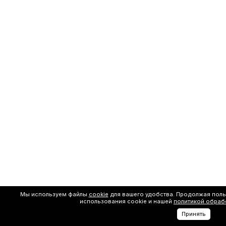
Мы используем файлы
cookie
для вашего удобства. Продолжая поль
использования cookie и нашей
политикой обраб
Принять