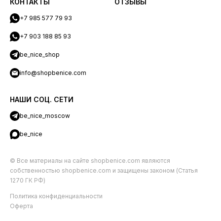
КОНТАКТЫ
ОТЗЫВЫ
+7 985 577 79 93
+7 903 188 85 93
be_nice_shop
info@shopbenice.com
НАШИ СОЦ. СЕТИ
be_nice_moscow
be_nice
© Все материалы на сайте shopbenice.com являются
собственностью shopbenice.com и защищены законом (Статья
1270 ГК РФ)
Политика конфиденциальности
Оферта