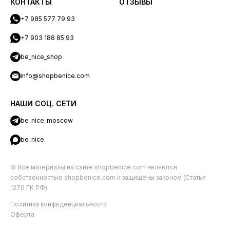
КОНТАКТЫ
ОТЗЫВЫ
+7 985 577 79 93
+7 903 188 85 93
be_nice_shop
info@shopbenice.com
НАШИ СОЦ. СЕТИ
be_nice_moscow
be_nice
© Все материалы на сайте shopbenice.com являются
собственностью shopbenice.com и защищены законом (Статья
1270 ГК РФ)
Политика конфиденциальности
Оферта