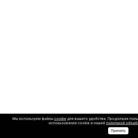
Мы используем файлы
cookie
для вашего удобства. Продолжая поль
использования cookie и нашей
политикой обраб
Принять