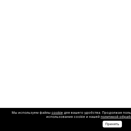
Мы используем файлы
cookie
для вашего удобства. Продолжая поль
использования cookie и нашей
политикой обраб
Принять