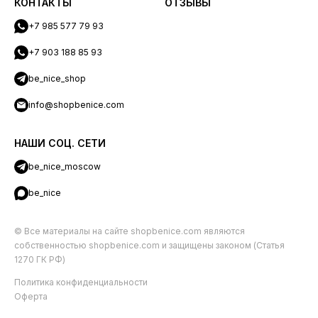
КОНТАКТЫ
ОТЗЫВЫ
+7 985 577 79 93
+7 903 188 85 93
be_nice_shop
info@shopbenice.com
НАШИ СОЦ. СЕТИ
be_nice_moscow
be_nice
© Все материалы на сайте shopbenice.com являются
собственностью shopbenice.com и защищены законом (Статья
1270 ГК РФ)
Политика конфиденциальности
Оферта