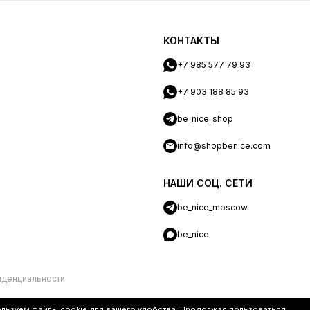
КОНТАКТЫ
+7 985 577 79 93
+7 903 188 85 93
be_nice_shop
info@shopbenice.com
НАШИ СОЦ. СЕТИ
be_nice_moscow
be_nice
иденциальности
ользуем файлы
cookie
для вашего удобства. Продолжая пользоваться