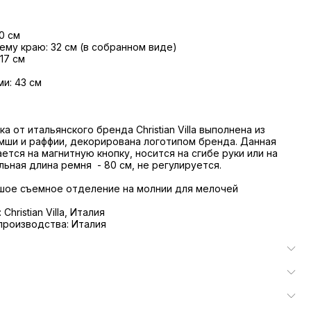
0 см
ему краю: 32 см (в собранном виде)
17 см
ми: 43 см
а от итальянского бренда Christian Villa выполнена из
мши и раффии, декорирована логотипом бренда. Данная
ется на магнитную кнопку, носится на сгибе руки или на
льная длина ремня - 80 см, не регулируется.
шое съемное отделение на молнии для мелочей
hristian Villa, Италия
производства: Италия