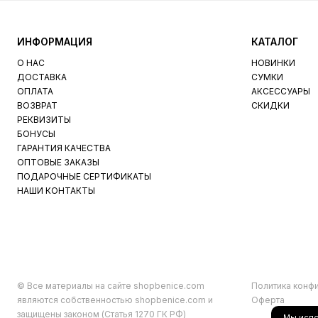
ИНФОРМАЦИЯ
КАТАЛОГ
О НАС
НОВИНКИ
ДОСТАВКА
СУМКИ
ОПЛАТА
АКСЕССУАРЫ
ВОЗВРАТ
СКИДКИ
РЕКВИЗИТЫ
БОНУСЫ
ГАРАНТИЯ КАЧЕСТВА
ОПТОВЫЕ ЗАКАЗЫ
ПОДАРОЧНЫЕ СЕРТИФИКАТЫ
НАШИ КОНТАКТЫ
© Все материалы на сайте shopbenice.com
Политика конф
являются собственностью shopbenice.com и
Оферта
защищены законом (Статья 1270 ГК РФ)
Мы исп