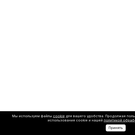
Мы используем файлы
cookie
для вашего удобства. Продолжая поль
использования cookie и нашей
политикой обраб
Принять