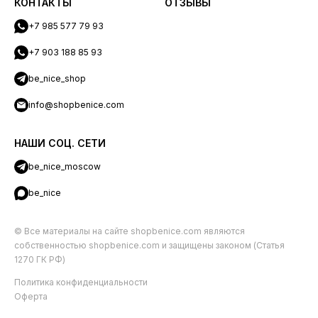
КОНТАКТЫ
ОТЗЫВЫ
+7 985 577 79 93
+7 903 188 85 93
be_nice_shop
info@shopbenice.com
НАШИ СОЦ. СЕТИ
be_nice_moscow
be_nice
© Все материалы на сайте shopbenice.com являются
собственностью shopbenice.com и защищены законом (Статья
1270 ГК РФ)
Политика конфиденциальности
Оферта