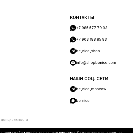
КОНТАКТЫ
+7 985 577 79 93
+7 903 188 85 93
be_nice_shop
info@shopbenice.com
НАШИ СОЦ. СЕТИ
be_nice_moscow
be_nice
иденциальности
ользуем файлы
cookie
для вашего удобства. Продолжая пользоваться