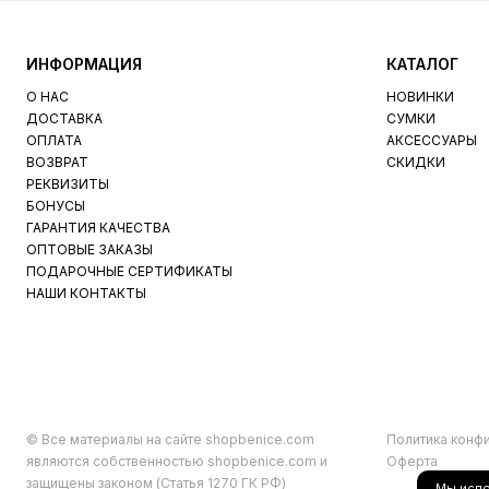
ИНФОРМАЦИЯ
КАТАЛОГ
О НАС
НОВИНКИ
ДОСТАВКА
СУМКИ
ОПЛАТА
АКСЕССУАРЫ
ВОЗВРАТ
СКИДКИ
РЕКВИЗИТЫ
БОНУСЫ
ГАРАНТИЯ КАЧЕСТВА
ОПТОВЫЕ ЗАКАЗЫ
ПОДАРОЧНЫЕ СЕРТИФИКАТЫ
НАШИ КОНТАКТЫ
© Все материалы на сайте shopbenice.com
Политика конф
являются собственностью shopbenice.com и
Оферта
защищены законом (Статья 1270 ГК РФ)
Мы исп