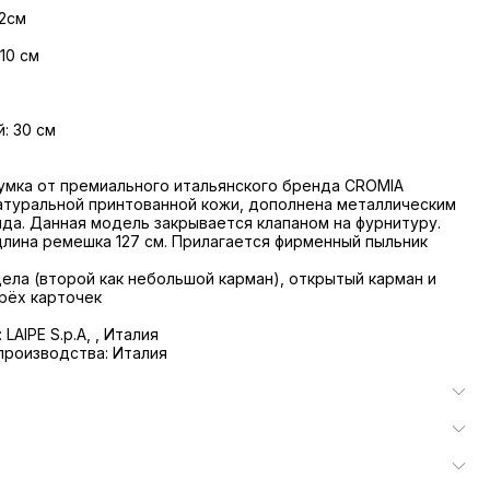
22см
10 см
: 30 см
умка от премиального итальянского бренда CROMIA
атуральной принтованной кожи, дополнена металлическим
да. Данная модель закрывается клапаном на фурнитуру.
лина ремешка 127 см. Прилагается фирменный пыльник
дела (второй как небольшой карман), открытый карман и
рёх карточек
LAIPE S.p.A, , Италия
производства: Италия