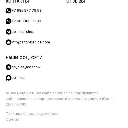
КОНТАКТЫ
ОТЗЫВЫ
+7 985 577 79 93
+7 903 188 85 93
be_nice_shop
info@shopbenice.com
НАШИ СОЦ. СЕТИ
be_nice_moscow
be_nice
© Все материалы на сайте shopbenice.com являются
собственностью shopbenice.com и защищены законом (Статья
1270 ГК РФ)
Политика конфиденциальности
Оферта