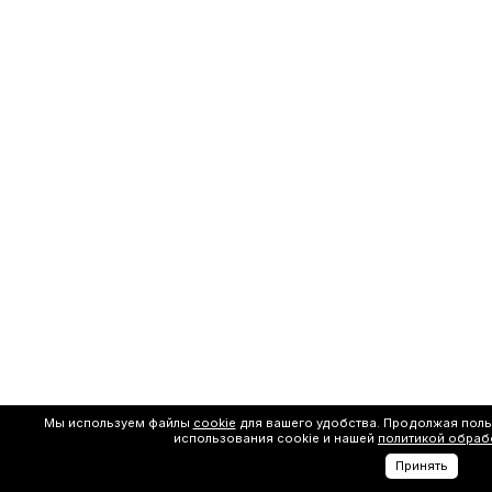
Мы используем файлы
cookie
для вашего удобства. Продолжая поль
использования cookie и нашей
политикой обраб
Принять