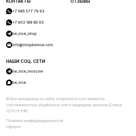
КОНТАКТЫ
ОТЗЫВЫ
+7 985 577 79 93
+7 903 188 85 93
be_nice_shop
info@shopbenice.com
НАШИ СОЦ. СЕТИ
be_nice_moscow
be_nice
© Все материалы на сайте shopbenice.com являются
собственностью shopbenice.com и защищены законом (Статья
1270 ГК РФ)
Политика конфиденциальности
Оферта