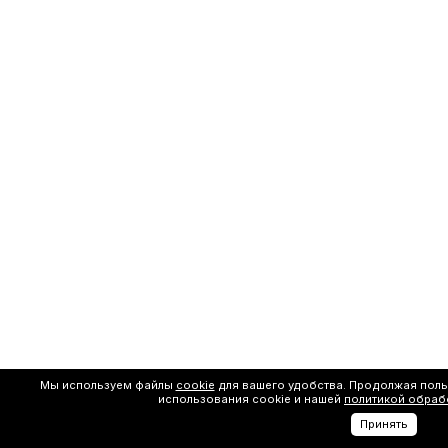
Мы используем файлы
cookie
для вашего удобства. Продолжая поль
использования cookie и нашей
политикой обраб
Принять