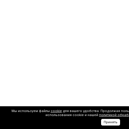
Мы используем файлы
cookie
для вашего удобства. Продолжая поль
использования cookie и нашей
политикой обраб
Принять