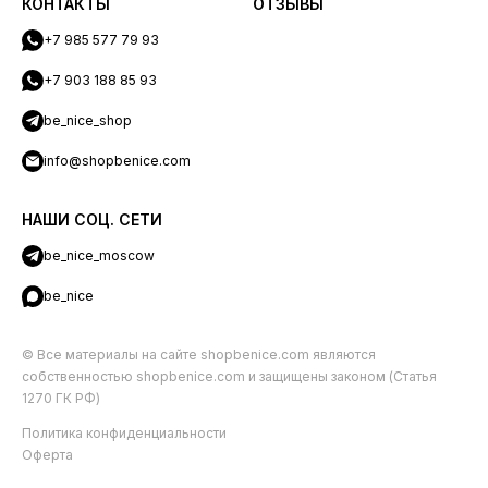
КОНТАКТЫ
ОТЗЫВЫ
+7 985 577 79 93
+7 903 188 85 93
be_nice_shop
info@shopbenice.com
НАШИ СОЦ. СЕТИ
be_nice_moscow
be_nice
© Все материалы на сайте shopbenice.com являются
собственностью shopbenice.com и защищены законом (Статья
1270 ГК РФ)
Политика конфиденциальности
Оферта