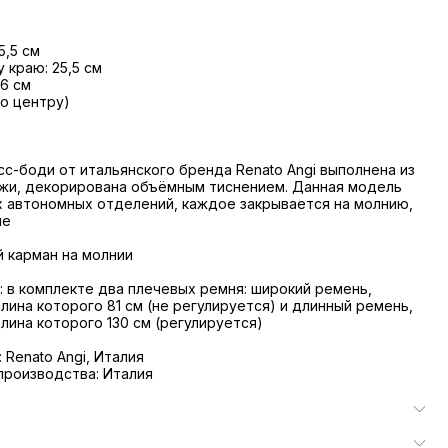
5,5 см
 краю: 25,5 см
 6 см
по центру)
с-боди от итальянского бренда Renato Angi выполнена из
ожи, декорирована объёмным тиснением. Данная модель
х автономных отделений, каждое закрывается на молнию,
че
й карман на молнии
 в комплекте два плечевых ремня: широкий ремень,
лина которого 81 см (не регулируется) и длинный ремень,
лина которого 130 см (регулируется)
 Renato Angi, Италия
производства: Италия