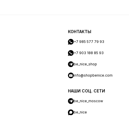
КОНТАКТЫ
+7 985 577 79 93
+7 903 188 85 93
be_nice_shop
info@shopbenice.com
НАШИ СОЦ. СЕТИ
be_nice_moscow
be_nice