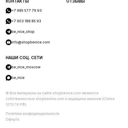
КОНТАКТЫ
ОТЗЫВЫ
+7 985 577 79 93
+7 903 188 85 93
be_nice_shop
info@shopbenice.com
НАШИ СОЦ. СЕТИ
be_nice_moscow
be_nice
© Все материалы на сайте shopbenice.com являются
собственностью shopbenice.com и защищены законом (Статья
1270 ГК РФ)
Политика конфиденциальности
Оферта