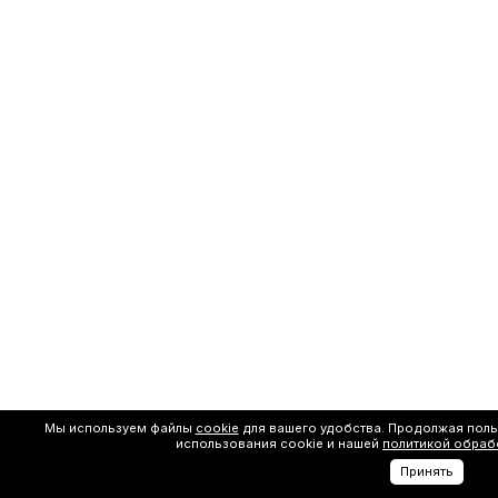
Мы используем файлы
cookie
для вашего удобства. Продолжая поль
использования cookie и нашей
политикой обраб
Принять