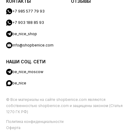
КОНТАКТЫ
ОТЗЫВЫ
+7 985 577 79 93
+7 903 188 85 93
be_nice_shop
info@shopbenice.com
НАШИ СОЦ. СЕТИ
be_nice_moscow
be_nice
© Все материалы на сайте shopbenice.com являются
собственностью shopbenice.com и защищены законом (Статья
1270 ГК РФ)
Политика конфиденциальности
Оферта