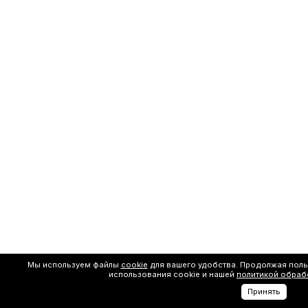
Мы используем файлы
cookie
для вашего удобства. Продолжая поль
использования cookie и нашей
политикой обраб
Принять