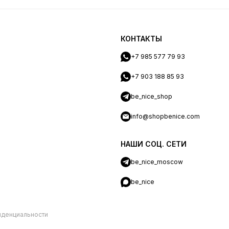
КОНТАКТЫ
+7 985 577 79 93
+7 903 188 85 93
be_nice_shop
info@shopbenice.com
НАШИ СОЦ. СЕТИ
be_nice_moscow
be_nice
иденциальности