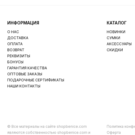
ИНФОРМАЦИЯ
КАТАЛОГ
О НАС
НОВИНКИ
ДОСТАВКА
СУМКИ
ОПЛАТА
АКСЕССУАРЫ
ВОЗВРАТ
СКИДКИ
РЕКВИЗИТЫ
БОНУСЫ
ГАРАНТИЯ КАЧЕСТВА
ОПТОВЫЕ ЗАКАЗЫ
ПОДАРОЧНЫЕ СЕРТИФИКАТЫ
НАШИ КОНТАКТЫ
© Все материалы на сайте shopbenice.com
Политика конф
являются собственностью shopbenice.com и
Оферта