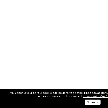
Мы используем файлы
cookie
для вашего удобства. Продолжая поль
использования cookie и нашей
политикой обраб
Принять