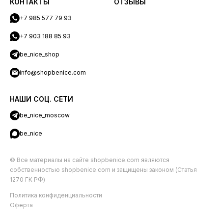
КОНТАКТЫ
ОТЗЫВЫ
+7 985 577 79 93
+7 903 188 85 93
be_nice_shop
info@shopbenice.com
НАШИ СОЦ. СЕТИ
be_nice_moscow
be_nice
© Все материалы на сайте shopbenice.com являются
собственностью shopbenice.com и защищены законом (Статья
1270 ГК РФ)
Политика конфиденциальности
Оферта