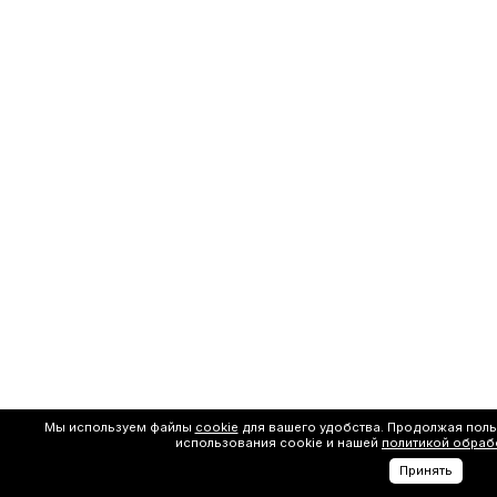
Мы используем файлы
cookie
для вашего удобства. Продолжая поль
использования cookie и нашей
политикой обраб
Принять