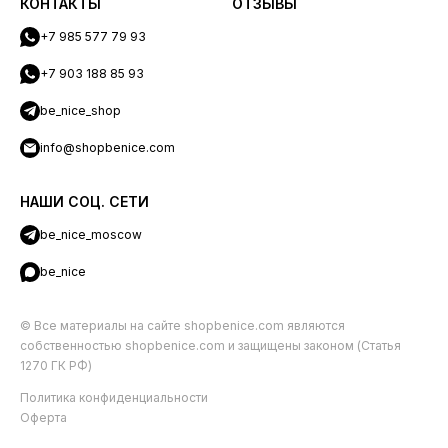
КОНТАКТЫ
ОТЗЫВЫ
+7 985 577 79 93
+7 903 188 85 93
be_nice_shop
info@shopbenice.com
НАШИ СОЦ. СЕТИ
be_nice_moscow
be_nice
© Все материалы на сайте shopbenice.com являются
собственностью shopbenice.com и защищены законом (Статья
1270 ГК РФ)
Политика конфиденциальности
Оферта