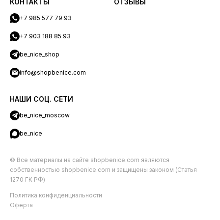
КОНТАКТЫ
ОТЗЫВЫ
+7 985 577 79 93
+7 903 188 85 93
be_nice_shop
info@shopbenice.com
НАШИ СОЦ. СЕТИ
be_nice_moscow
be_nice
© Все материалы на сайте shopbenice.com являются
собственностью shopbenice.com и защищены законом (Статья
1270 ГК РФ)
Политика конфиденциальности
Оферта