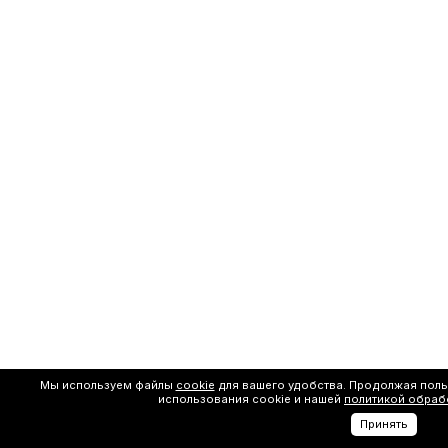
Мы используем файлы
cookie
для вашего удобства. Продолжая поль
использования cookie и нашей
политикой обраб
Принять