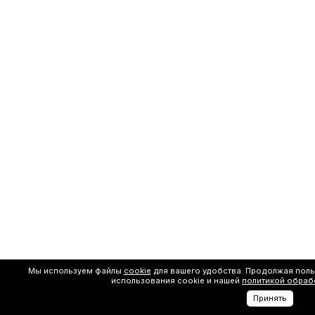
Мы используем файлы
cookie
для вашего удобства. Продолжая поль
использования cookie и нашей
политикой обраб
Принять