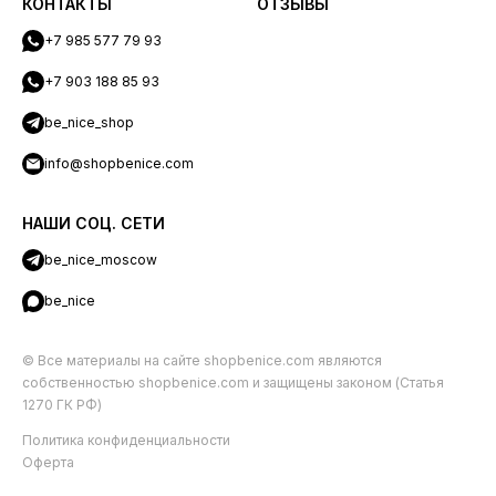
КОНТАКТЫ
ОТЗЫВЫ
+7 985 577 79 93
+7 903 188 85 93
be_nice_shop
info@shopbenice.com
НАШИ СОЦ. СЕТИ
be_nice_moscow
be_nice
© Все материалы на сайте shopbenice.com являются
собственностью shopbenice.com и защищены законом (Статья
1270 ГК РФ)
Политика конфиденциальности
Оферта