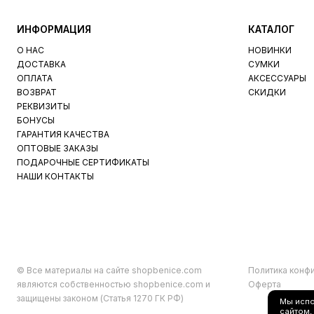
ИНФОРМАЦИЯ
КАТАЛОГ
О НАС
НОВИНКИ
ДОСТАВКА
СУМКИ
ОПЛАТА
АКСЕССУАРЫ
ВОЗВРАТ
СКИДКИ
РЕКВИЗИТЫ
БОНУСЫ
ГАРАНТИЯ КАЧЕСТВА
ОПТОВЫЕ ЗАКАЗЫ
ПОДАРОЧНЫЕ СЕРТИФИКАТЫ
НАШИ КОНТАКТЫ
© Все материалы на сайте shopbenice.com
Политика конф
являются собственностью shopbenice.com и
Оферта
защищены законом (Статья 1270 ГК РФ)
Мы исп
сайтом,