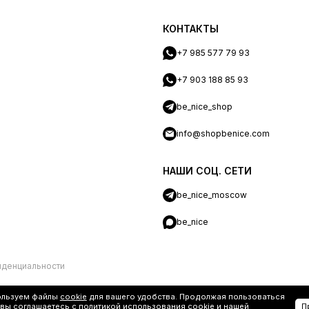
КОНТАКТЫ
+7 985 577 79 93
+7 903 188 85 93
be_nice_shop
info@shopbenice.com
НАШИ СОЦ. СЕТИ
be_nice_moscow
be_nice
иденциальности
ользуем файлы
cookie
для вашего удобства. Продолжая пользоваться
 вы соглашаетесь с политикой использования cookie и нашей
П