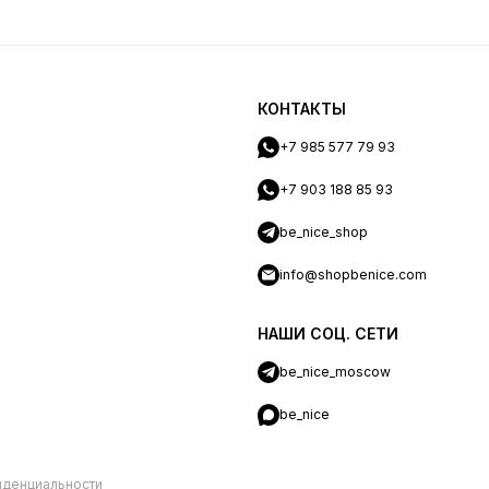
КОНТАКТЫ
+7 985 577 79 93
+7 903 188 85 93
be_nice_shop
info@shopbenice.com
НАШИ СОЦ. СЕТИ
be_nice_moscow
be_nice
иденциальности