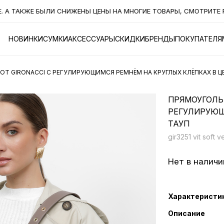
ТАКЖЕ БЫЛИ СНИЖЕНЫ ЦЕНЫ НА МНОГИЕ ТОВАРЫ, СМОТРИТЕ РАЗД
НОВИНКИ
СУМКИ
АКСЕССУАРЫ
СКИДКИ
БРЕНДЫ
ПОКУПАТЕЛЯ
Т GIRONACCI С РЕГУЛИРУЮЩИМСЯ РЕМНЁМ НА КРУГЛЫХ КЛЁПКАХ В Ц
ПРЯМОУГОЛЬН
РЕГУЛИРУЮЩ
ТАУП
gir3251 vit soft 
Нет в наличи
Характеристи
Описание