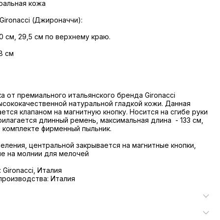
ральная кожа
Gironacci (Джироначчи):
0 см, 29,5 см по верхнему краю.
8 см
а от премиального итальянского бренда Gironacci
ысококачественной натуральной гладкой кожи. Данная
ется клапаном на магнитную кнопку. Носится на сгибе руки
Прилагается длинный ремень, максимальная длина - 133 см,
В комплекте фирменный пыльник.
деления, центральной закрывается на магнитные кнопки,
е на молнии для мелочей
Gironacci, Италия
производства: Италия