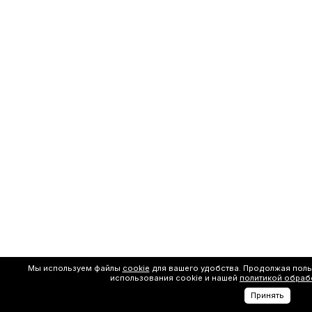
Мы используем файлы
cookie
для вашего удобства. Продолжая поль
использования cookie и нашей
политикой обраб
Принять