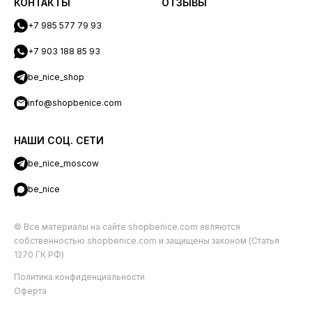
КОНТАКТЫ
ОТЗЫВЫ
+7 985 577 79 93
+7 903 188 85 93
be_nice_shop
info@shopbenice.com
НАШИ СОЦ. СЕТИ
be_nice_moscow
be_nice
© Все материалы на сайте shopbenice.com являются
собственностью shopbenice.com и защищены законом (Статья
1270 ГК РФ)
Политика конфиденциальности
Оферта