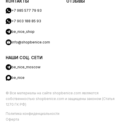
КОНТАКТЫ
ОТЗЫВЫ
+7 985 577 79 93
+7 903 188 85 93
be_nice_shop
info@shopbenice.com
НАШИ СОЦ. СЕТИ
be_nice_moscow
be_nice
© Все материалы на сайте shopbenice.com являются
собственностью shopbenice.com и защищены законом (Статья
1270 ГК РФ)
Политика конфиденциальности
Оферта