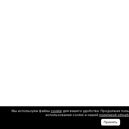
Мы используем файлы
cookie
для вашего удобства. Продолжая поль
использования cookie и нашей
политикой обраб
Принять