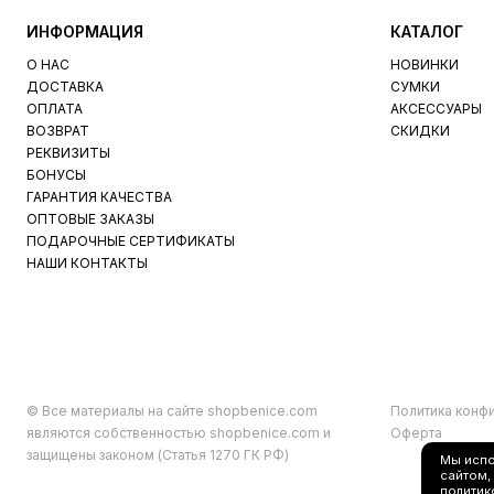
ИНФОРМАЦИЯ
КАТАЛОГ
О НАС
НОВИНКИ
ДОСТАВКА
СУМКИ
ОПЛАТА
АКСЕССУАРЫ
ВОЗВРАТ
СКИДКИ
РЕКВИЗИТЫ
БОНУСЫ
ГАРАНТИЯ КАЧЕСТВА
ОПТОВЫЕ ЗАКАЗЫ
ПОДАРОЧНЫЕ СЕРТИФИКАТЫ
НАШИ КОНТАКТЫ
© Все материалы на сайте shopbenice.com
Политика конф
являются собственностью shopbenice.com и
Оферта
защищены законом (Статья 1270 ГК РФ)
Мы исп
сайтом,
политик