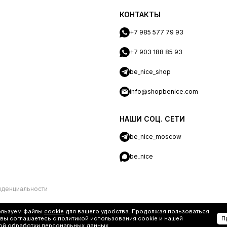
КОНТАКТЫ
+7 985 577 79 93
+7 903 188 85 93
be_nice_shop
info@shopbenice.com
НАШИ СОЦ. СЕТИ
be_nice_moscow
be_nice
иденциальности
ользуем файлы
cookie
для вашего удобства. Продолжая пользоваться
 вы соглашаетесь с политикой использования cookie и нашей
П
ой обработки персональных данных
.