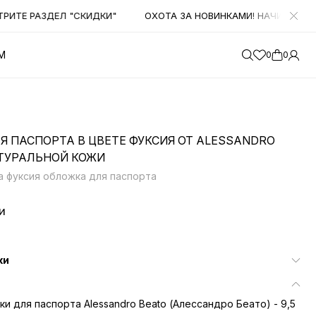
ТЕ РАЗДЕЛ "СКИДКИ"
ОХОТА ЗА НОВИНКАМИ! НАЧИНАЕМ ПОЛ
М
0
0
Я ПАСПОРТА В ЦВЕТЕ ФУКСИЯ ОТ ALESSANDRO
АТУРАЛЬНОЙ КОЖИ
ia фуксия обложка для паспорта
и
ки
и для паспорта Alessandro Beato (Алессандро Беато) - 9,5