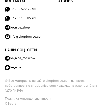
КОНТАКТЫ
ОТЗЫВЫ
+7 985 577 79 93
+7 903 188 85 93
be_nice_shop
info@shopbenice.com
НАШИ СОЦ. СЕТИ
be_nice_moscow
be_nice
© Все материалы на сайте shopbenice.com являются
собственностью shopbenice.com и защищены законом (Статья
1270 ГК РФ)
Политика конфиденциальности
Оферта