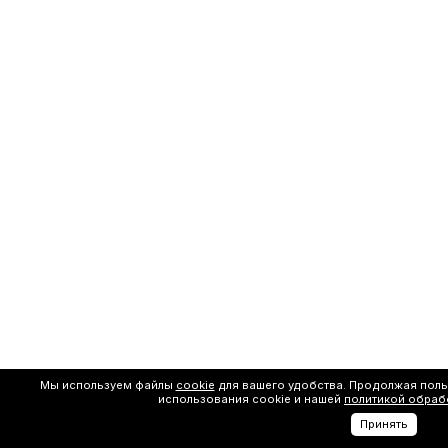
Мы используем файлы
cookie
для вашего удобства. Продолжая поль
использования cookie и нашей
политикой обраб
Принять