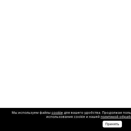
Мы используем файлы
cookie
для вашего удобства. Продолжая поль
использования cookie и нашей
политикой обраб
Принять