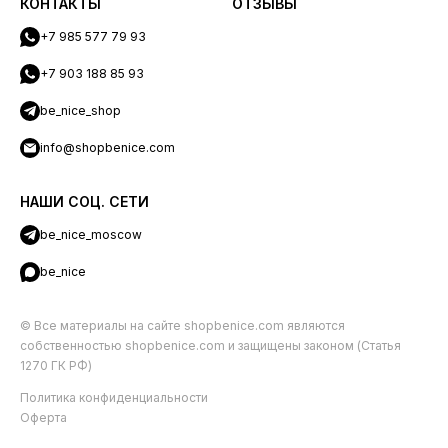
КОНТАКТЫ
ОТЗЫВЫ
+7 985 577 79 93
+7 903 188 85 93
be_nice_shop
info@shopbenice.com
НАШИ СОЦ. СЕТИ
be_nice_moscow
be_nice
© Все материалы на сайте shopbenice.com являются
собственностью shopbenice.com и защищены законом (Статья
1270 ГК РФ)
Политика конфиденциальности
Оферта