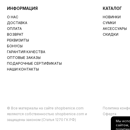
ИНФОРМАЦИЯ
КАТАЛОГ
О НАС
НОВИНКИ
ДОСТАВКА
СУМКИ
ОПЛАТА
АКСЕССУАРЫ
ВОЗВРАТ
СКИДКИ
РЕКВИЗИТЫ
БОНУСЫ
ГАРАНТИЯ КАЧЕСТВА
ОПТОВЫЕ ЗАКАЗЫ
ПОДАРОЧНЫЕ СЕРТИФИКАТЫ
НАШИ КОНТАКТЫ
© Все материалы на сайте shopbenice.com
Политика конф
являются собственностью shopbenice.com и
Оферта
защищены законом (Статья 1270 ГК РФ)
Мы исп
сайтом,
политик