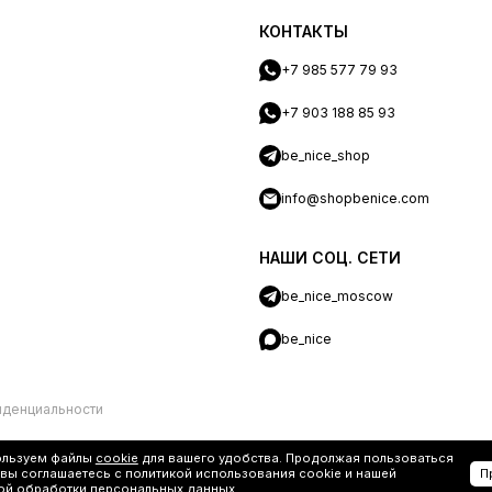
КОНТАКТЫ
+7 985 577 79 93
+7 903 188 85 93
be_nice_shop
info@shopbenice.com
НАШИ СОЦ. СЕТИ
be_nice_moscow
be_nice
иденциальности
ользуем файлы
cookie
для вашего удобства. Продолжая пользоваться
 вы соглашаетесь с политикой использования cookie и нашей
П
ой обработки персональных данных
.