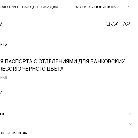
ТРИТЕ РАЗДЕЛ "СКИДКИ"
ОХОТА ЗА НОВИНКАМИ! НАЧИНАЕМ
М
0
0
ВЕТА
Я ПАСПОРТА C ОТДЕЛЕНИЯМИ ДЛЯ БАНКОВСКИХ
GREGORIO ЧЕРНОГО ЦВЕТА
жка
и
ки
ральная кожа