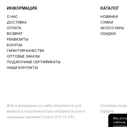
ИНФОРМАЦИЯ
КАТАЛОГ
О НАС
НОВИНКИ
ДОСТАВКА
СУМКИ
ОПЛАТА
АКСЕССУАРЫ
ВОЗВРАТ
СКИДКИ
РЕКВИЗИТЫ
БОНУСЫ
ГАРАНТИЯ КАЧЕСТВА
ОПТОВЫЕ ЗАКАЗЫ
ПОДАРОЧНЫЕ СЕРТИФИКАТЫ
НАШИ КОНТАКТЫ
© Все материалы на сайте shopbenice.com
Политика конф
являются собственностью shopbenice.com и
Оферта
защищены законом (Статья 1270 ГК РФ)
Мы исп
сайтом,
политик